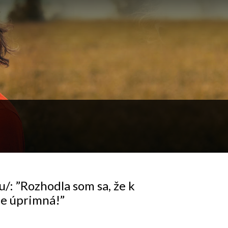
 ”Rozhodla som sa, že k
e úprimná!”