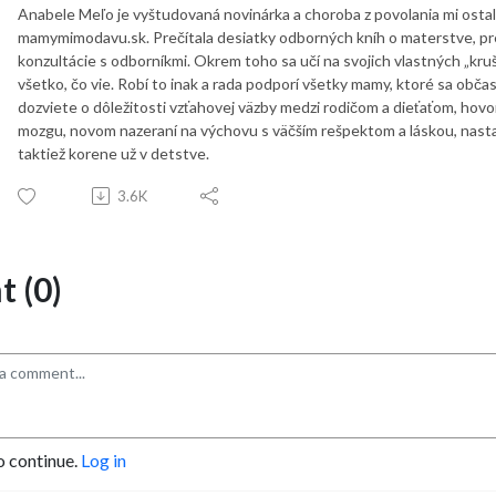
Anabele Meľo je vyštudovaná novinárka a choroba z povolania mi ostala 
mamymimodavu.sk. Prečítala desiatky odborných kníh o materstve, pr
konzultácie s odborníkmi. Okrem toho sa učí na svojich vlastných „kr
všetko, čo vie. Robí to inak a rada podporí všetky mamy, ktoré sa občas
dozviete o dôležitosti vzťahovej väzby medzi rodičom a dieťaťom, hov
mozgu, novom nazeraní na výchovu s väčším rešpektom a láskou, nastavo
taktiež korene už v detstve.
3.6K
 (0)
o continue.
Log in