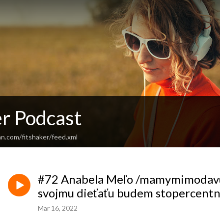
er Podcast
an.com/fitshaker/feed.xml
#72 Anabela Meľo /mamymimodavu/:
svojmu dieťaťu budem stopercentn
Mar 16, 2022