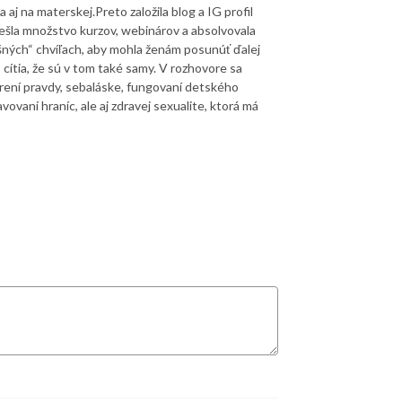
aj na materskej.Preto založila blog a IG profil
ešla množstvo kurzov, webinárov a absolvovala
ušných“ chvíľach, aby mohla ženám posunúť ďalej
 cítia, že sú v tom také samy. V rozhovore sa
orení pravdy, sebaláske, fungovaní detského
vaní hraníc, ale aj zdravej sexualite, ktorá má