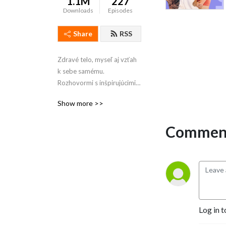
1.1M
227
Downloads
Episodes
Share
RSS
Zdravé telo, myseľ aj vzťah 
k sebe samému. 
Rozhovormi s inšpirujúcimi 
hosťami vás sprevádza 
Show more >>
Andrea Peniaková, Adri 
Špronglová a Barbora 
Comment
Chlebcová. 

Podcast vám prináša online 
fitko www.fitshaker.sk
Log in t