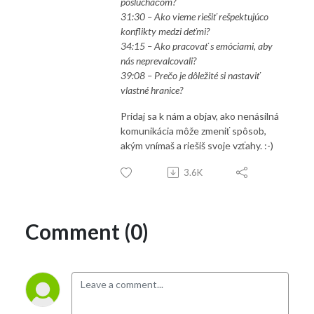
poslucháčom?
31:30 – Ako vieme riešiť rešpektujúco
konflikty medzi deťmi?
34:15 – Ako pracovať s emóciami, aby
nás neprevalcovali?
39:08 – Prečo je dôležité si nastaviť
vlastné hranice?
Pridaj sa k nám a objav, ako nenásilná
komunikácia môže zmeniť spôsob,
akým vnímaš a riešiš svoje vzťahy. :-)
3.6K
Comment (0)