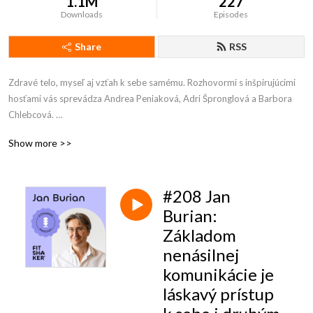
1.1M
227
Downloads
Episodes
Share
RSS
Zdravé telo, myseľ aj vzťah k sebe samému. Rozhovormi s inšpirujúcimi 
hosťami vás sprevádza Andrea Peniaková, Adri Špronglová a Barbora 
Chlebcová. 

Podcast vám prináša online fitko www.fitshaker.sk
Show more >>
#208 Jan
Burian:
Základom
nenásilnej
komunikácie je
láskavý prístup