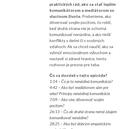
praktických rád, ako sa stať lepším
komunikátorom a mediátorom vo
vlastnom živote
. Preberieme, ako
dôverovať svojim pocitom, čo robiť,
keď druhá strana nie je ochotná
komunikovať nenásilne, a ako riešiť
konflikty s deťmi či v osobných
vzťahoch. Ak sa chceš naučiť, ako sa
vyhnúť emocionálnym výbuchom a
nastaviť si zdravé hranice, tento
rozhovor je presne pre teba.
Čo sa dozvieš v tejto epizóde?
1:14 – Čo je to nenásilná komunikácia?
4:42 – Ako byť mediátorom sám pre
seba? Princípy nenásilnej komunikácie
7:09 – Ako viac dôverovať svojim
pocitom?
26:13 – Čo ak druhá strana nemá záujem
komunikovať nenásilne?
28:25 – Ako byť dobrým empatickým