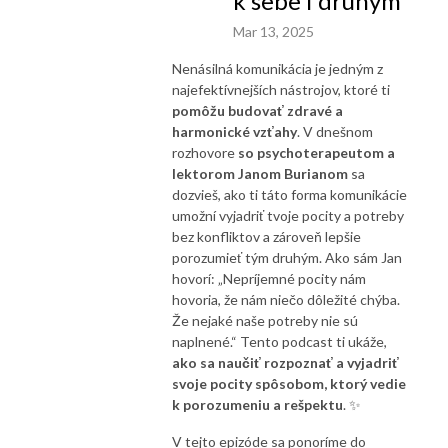
k sebe i druhým
Mar 13, 2025
Nenásilná komunikácia je jedným z
najefektívnejších nástrojov, ktoré ti
pomôžu budovať zdravé a
harmonické vzťahy
. V dnešnom
rozhovore
so psychoterapeutom a
lektorom Janom Burianom
sa
dozvieš, ako ti táto forma komunikácie
umožní vyjadriť tvoje pocity a potreby
bez konfliktov a zároveň lepšie
porozumieť tým druhým. Ako sám Jan
hovorí: „Nepríjemné pocity nám
hovoria, že nám niečo dôležité chýba.
Že nejaké naše potreby nie sú
naplnené.“ Tento podcast ti ukáže,
ako sa naučiť rozpoznať a vyjadriť
svoje pocity spôsobom, ktorý vedie
k porozumeniu a rešpektu
. ✨
V tejto epizóde sa ponoríme do